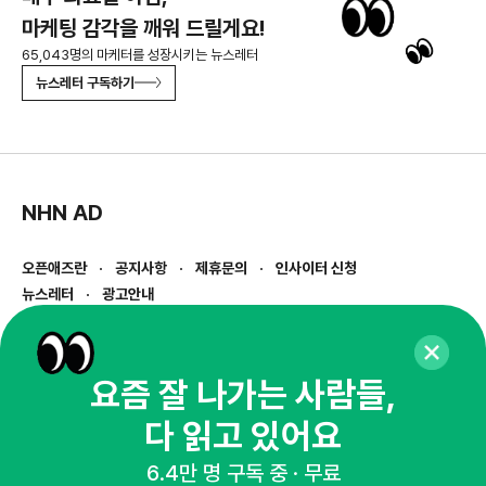
마케팅 감각을 깨워 드릴게요!
65,043명의 마케터를 성장시키는 뉴스레터
뉴스레터 구독하기
NHN AD
오픈애즈란
공지사항
제휴문의
인사이터 신청
뉴스레터
광고안내
경기도 성남시 분당구 대왕판교로645번길 16
대표 : 심도섭
사업자등록번호 : 144-81-27690(
사업자정보확인
)
요즘 잘 나가는 사람들,
통신판매업신고번호 : 2014-경기성남-1023
다 읽고 있어요
호스팅서비스사업자 : 오픈애즈
서비스•광고 문의 :
1800-2198
6.4만 명 구독 중 · 무료
이메일 :
openads@openads.co.kr