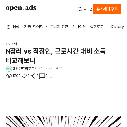
뉴스레터 구독
로그인
탐색
지금, 마케팅
흐름과 판단
인사이터
실행도구
O'story
자기계발
N잡러 vs 직장인, 근로시간 대비 소득
비교해보니
샐러던트리포트
2024.02.22 09:31
1705
0
2
0