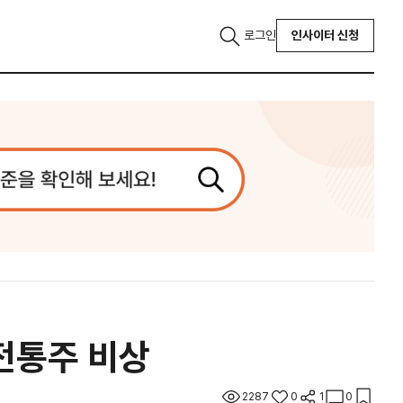
로그인
인사이터 신청
 전통주 비상
2287
0
1
0