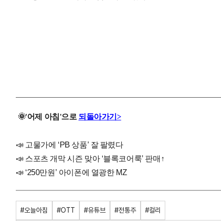
🌞
'
어제
아침'으로
되돌아가기>
📣
고물가에 ‘PB 상품’ 잘 팔렸다
📣
스포츠 개막 시즌 맞아 ‘블록코어룩’ 판매↑
📣
‘250만원’ 아이폰에 열광한 MZ
#오늘아침
#OTT
#유튜브
#전통주
#컬리