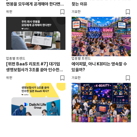
연봉을 모두에게 공개해야 한다면? |
찾는 이유
진
급여 투명성 법, 해외 사례, 연봉
위펀
기묘한
기묘
공개, 채용 공고
업종별 트렌드
업종별 트렌드
업종
[위펀 BaaS 리포트 #7] 대기업
에이피알, 아니 K뷰티는 영속할 수
민음
생명보험사가 3조를 쏟아 인수한
있을까?
달
일본 BaaS 회사의 정체는?
위펀
기묘한
기묘