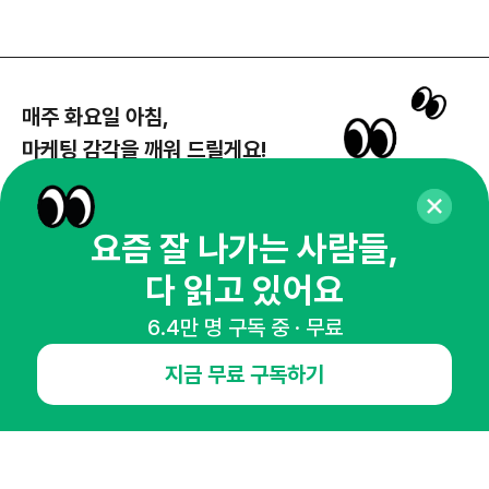
매주 화요일 아침,
마케팅 감각을 깨워 드릴게요!
65,043명의 마케터를 성장시키는 뉴스레터
뉴스레터 구독하기
요즘 잘 나가는 사람들,
다 읽고 있어요
6.4만 명 구독 중 · 무료
NHN AD
지금 무료 구독하기
오픈애즈란
공지사항
제휴문의
인사이터 신청
뉴스레터
광고안내
경기도 성남시 분당구 대왕판교로645번길 16
대표 : 심도섭