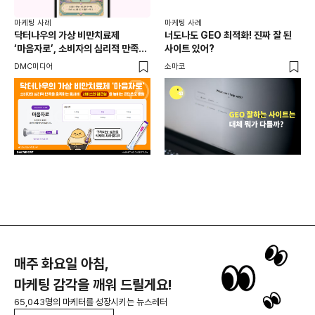
마케
독립
마케팅 사례
마케팅 사례
출
닥터나우의 가상 비만치료제
너도나도 GEO 최적화! 진짜 잘 된
와디
‘마음자로’, 소비자의 심리적 만족을
사이트 있어?
충족하는 동시에 서비스의 접근성을
DMC미디어
소마코
높이는 콘텐츠로 호평
매주 화요일 아침,
마케팅 감각을 깨워 드릴게요!
65,043명의 마케터를 성장시키는 뉴스레터