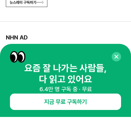
뉴스레터 구독하기
NHN AD
오픈애즈란
공지사항
제휴문의
인사이터 신청
뉴스레터
광고안내
요즘 잘 나가는 사람들,
경기도 성남시 분당구 대왕판교로645번길 16
대표 : 심도섭
다 읽고 있어요
사업자등록번호 : 144-81-27690(
사업자정보확인
)
통신판매업신고번호 : 2014-경기성남-1023
6.4만 명 구독 중 · 무료
호스팅서비스사업자 : 오픈애즈
지금 무료 구독하기
서비스•광고 문의 :
1800-2198
이메일 :
openads@openads.co.kr
이용약관
개인정보처리방침