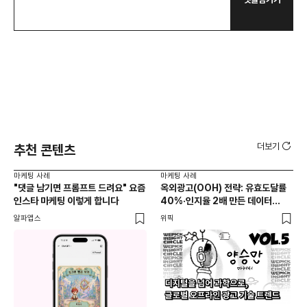
더보기
추천 콘텐츠
마케팅 사례
마케팅 사례
마케
"댓글 남기면 프롬프트 드려요" 요즘
옥외광고(OOH) 전략: 유효도달률
무
인스타 마케팅 이렇게 합니다
40%·인지율 2배 만든 데이터
‘댓
활용법 | 애드타입 양승만 이사
브
알파앱스
위픽
DM