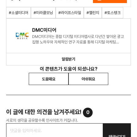
이용자 3명 중 2명(61.7%)은 ‘미라클
모닝’ 의미를 인지… SNS 인증 문화
#소셜미디어
#미라클모닝
#라이프스타일
#챌린지
#토스뱅크
활용한 앱 마케팅 서비스 눈길.pdf
DMC미디어
DMC미디어는 종합 디지털 미디어렙사로 다년간 쌓아온 광고
집행 노하우와 자체적인 연구 자료를 통해 디지털 마케팅
시장에 대한 심도 있는 정보와 인사이트를 제시하고 있습니다.
알림받기
이 콘텐츠가 도움이 되셨나요?
도움돼요
아쉬워요
이 글에 대한 의견을 남겨주세요!
0
서로의 생각을 공유할수록 인사이트가 커집니다.
댓글남기기