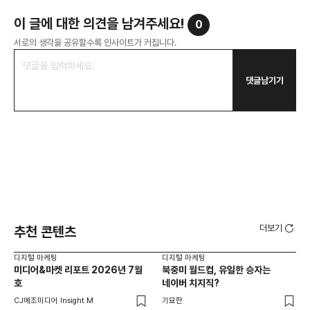
이 글에 대한 의견을 남겨주세요!
0
서로의 생각을 공유할수록 인사이트가 커집니다.
댓글남기기
더보기
추천 콘텐츠
디지털 마케팅
디지털 마케팅
디지
미디어&마켓 리포트 2026년 7월
북중미 월드컵, 유일한 승자는
브
호
네이버 치지직?
팬
CJ메조미디어 Insight M
기묘한
유크