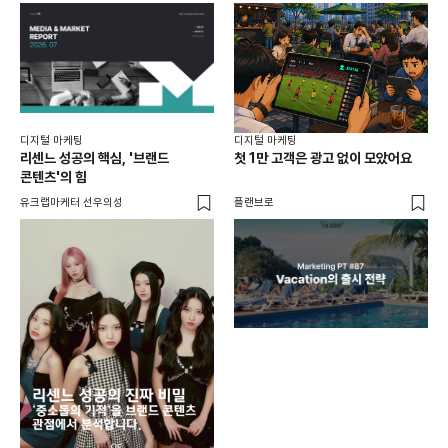
디지털 마케팅
디지털 마케팅
리센느 성공의 핵심, '브랜드
첫 1만 고객은 광고 없이 모았어요
콘텐츠'의 힘
유크랩마케터 선우의성
플랜브로
디지
AI
쇼핑
똑똑