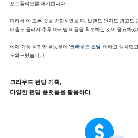
포트폴리오를
제시합니다
.
따라서
이
모든
것을
종합하였을
때
,
브랜드
인지도
광고도
매출도
올려서
추후
마케팅
비용을
확보하는
것이
중요하겠
이에
가장
적합한
플랫폼이
'
크라우드
펀딩
'
이라고
생각했
도와드렸습니다
.
크라우드 펀딩 기획
,
다양한 펀딩 플랫폼을 활용하다