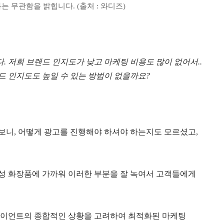
 무관함을 밝힙니다. (출처 : 와디즈)
다
.
저희
브랜드
인지도가
낮고
마케팅
비용도
많이
없어서
..
드 인지도도 높일 수 있는
방법이
없을까요
?
보니
,
어떻게
광고를
진행해야
하셔야
하는지도
모르셨고
,
성
화장품에
가까워
이러한
부분을
잘
녹여서
고객들에게
이언트의
종합적인
상황을
고려하여
최적화된
마케팅