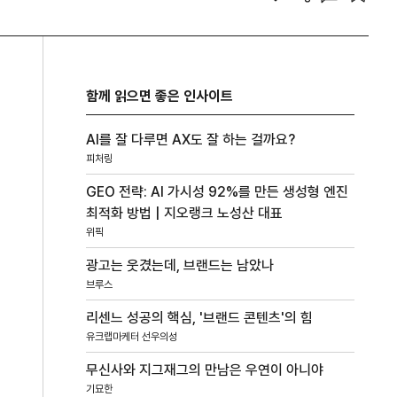
함께 읽으면 좋은 인사이트
AI를 잘 다루면 AX도 잘 하는 걸까요?
피처링
GEO 전략: AI 가시성 92%를 만든 생성형 엔진
최적화 방법 | 지오랭크 노성산 대표
위픽
광고는 웃겼는데, 브랜드는 남았나
브루스
리센느 성공의 핵심, '브랜드 콘텐츠'의 힘
유크랩마케터 선우의성
무신사와 지그재그의 만남은 우연이 아니야
기묘한