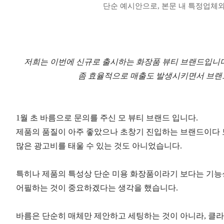
단순 예시안으로, 본문 내 특정업체와는
저희는
이번에
신규로
출시하는
화장품
뷰티
브랜드입니
좀
효율적으로
매출도
발생시키면서
브랜
1
월
초
바름으로
문의를
주신
모
뷰티
브랜드
입니다
.
제품의
품질이
아주
좋았으나
초창기
진입하는
브랜드이다
많은
광고비를
태울
수
있는
것도
아니었습니다
.
특히나
제품의
특성상
단순
미용
화장품이라기
보다는
기능
어필하는
것이
중요하겠다는
생각을
했습니다
.
바름은
단순히
매체만
제안하고
세팅하는
것이
아니라
,
클라