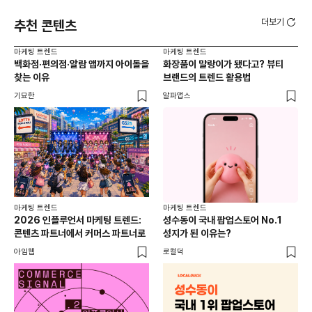
더보기
추천 콘텐츠
마케팅 트렌드
마케팅 트렌드
마케
백화점·편의점·알람 앱까지 아이돌을
화장품이 말랑이가 됐다고? 뷰티
서
찾는 이유
브랜드의 트렌드 활용법
오프
기묘한
알파앱스
로컬
마케팅 트렌드
마케팅 트렌드
2026 인플루언서 마케팅 트렌드:
성수동이 국내 팝업스토어 No.1
콘텐츠 파트너에서 커머스 파트너로
성지가 된 이유는?
아임웹
로컬덕
마케
하