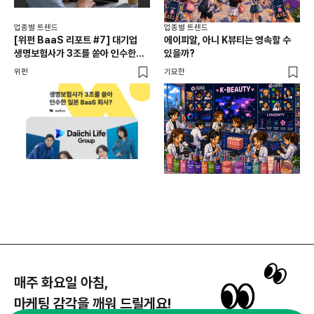
업종별 트렌드
업종별 트렌드
업종
[위펀 BaaS 리포트 #7] 대기업
에이피알, 아니 K뷰티는 영속할 수
민음
생명보험사가 3조를 쏟아 인수한
있을까?
달
일본 BaaS 회사의 정체는?
위펀
기묘한
기묘
매주 화요일 아침,
마케팅 감각을 깨워 드릴게요!