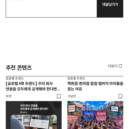
댓글남기기
더보기
추천 콘텐츠
업종별 트렌드
업종별 트렌드
업종
[글로벌 HR 트렌드] 우리 회사
백화점·편의점·알람 앱까지 아이돌을
드라
연봉을 모두에게 공개해야 한다면? |
찾는 이유
진
급여 투명성 법, 해외 사례, 연봉
위펀
기묘한
기묘
공개, 채용 공고