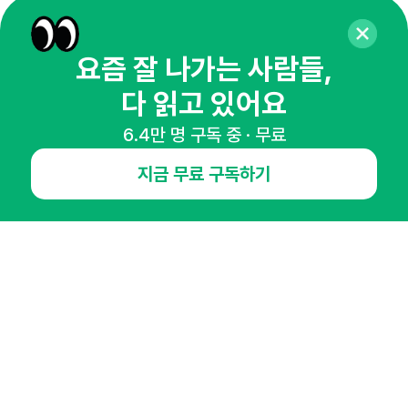
65,043명의 마케터를 성장시키는 뉴스레터
뉴스레터 구독하기
요즘 잘 나가는 사람들,
다 읽고 있어요
6.4만 명 구독 중 · 무료
NHN AD
지금 무료 구독하기
오픈애즈란
공지사항
제휴문의
인사이터 신청
뉴스레터
광고안내
경기도 성남시 분당구 대왕판교로645번길 16
대표 : 심도섭
사업자등록번호 : 144-81-27690(
사업자정보확인
)
통신판매업신고번호 : 2014-경기성남-1023
호스팅서비스사업자 : 오픈애즈
서비스•광고 문의 :
1800-2198
이메일 :
openads@openads.co.kr