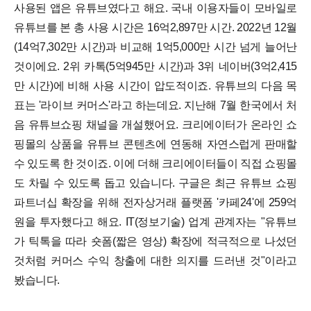
사용된 앱은 유튜브였다고 해요. 국내 이용자들이 모바일로
유튜브를 본 총 사용 시간은 16억2,897만 시간. 2022년 12월
(14억7,302만 시간)과 비교해 1억5,000만 시간 넘게 늘어난
것이에요. 2위 카톡(5억945만 시간)과 3위 네이버(3억2,415
만 시간)에 비해 사용 시간이 압도적이죠.
유튜브의 다음 목
표는 '라이브 커머스'라고 하는데요. 지난해 7월 한국에서 처
음 유튜브쇼핑 채널을 개설했어요. 크리에이터가 온라인 쇼
핑몰의 상품을 유튜브 콘텐츠에 연동해 자연스럽게 판매할
수 있도록 한 것이죠. 이에 더해 크리에이터들이 직접 쇼핑몰
도 차릴 수 있도록 돕고 있습니다. 구글은 최근 유튜브 쇼핑
파트너십 확장을 위해 전자상거래 플랫폼 '카페24'에 259억
원을 투자했다고 해요. IT(정보기술) 업계 관계자는 "유튜브
가 틱톡을 따라 숏폼(짧은 영상) 확장에 적극적으로 나섰던
것처럼 커머스 수익 창출에 대한 의지를 드러낸 것"이라고
봤습니다.