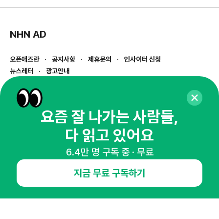
NHN AD
오픈애즈란
공지사항
제휴문의
인사이터 신청
뉴스레터
광고안내
경기도 성남시 분당구 대왕판교로645번길 16
대표 : 심도섭
사업자등록번호 : 144-81-27690(
사업자정보확인
)
요즘 잘 나가는 사람들,
통신판매업신고번호 : 2014-경기성남-1023
다 읽고 있어요
호스팅서비스사업자 : 오픈애즈
서비스•광고 문의 :
1800-2198
6.4만 명 구독 중 · 무료
이메일 :
openads@openads.co.kr
지금 무료 구독하기
이용약관
개인정보처리방침
instagram
thread
kakaotalk