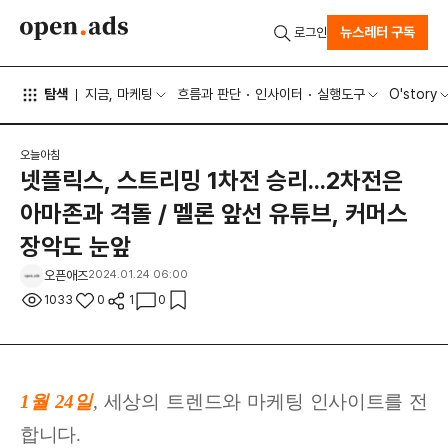
뉴스레터 구독
로그인
탐색
지금, 마케팅
흐름과 판단
인사이터
실행도구
O'story
오늘아침
넷플릭스, 스트리밍 1차전 승리...2차전은
아마존과 격돌 / 멜론 앞선 유튜브, 커머스
장악도 눈앞
오픈애즈
2024.01.24 06:00
1033
0
1
0
1월 24
일
,
세상
의 트렌드와 마케팅 인사이트를 전
합니다.