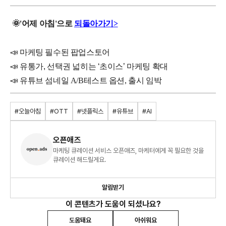
🌞
'
어제
아침'으로
되돌아가기>
📣 마케팅 필수된 팝업스토어
📣
유통가, 선택권 넓히는 ‘초이스’ 마케팅 확대
📣
유튜브 섬네일 A/B테스트 옵션, 출시 임박
#오늘아침
#OTT
#넷플릭스
#유튜브
#AI
오픈애즈
마케팅 큐레이션 서비스 오픈애즈, 마케터에게 꼭 필요한 것을
큐레이션 해드릴게요.
알림받기
이 콘텐츠가 도움이 되셨나요?
도움돼요
아쉬워요