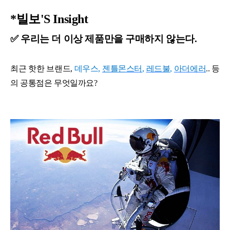
*빌보'S Insight
✅ 우리는 더 이상 제품만을 구매하지 않는다.
최근 핫한 브랜드,
데우스,
젠틀몬스터
,
레드불
,
아더에러
.. 등
의 공통점은 무엇일까요?