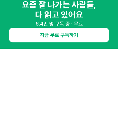
매주 화요일 아침,
요즘 잘 나가는 사람들,
마케팅 감각을 깨워 드릴게요!
다 읽고 있어요
65,043명의 마케터를 성장시키는 뉴스레터
뉴스레터 구독하기
6.4만 명 구독 중 · 무료
지금 무료 구독하기
NHN AD
오픈애즈란
공지사항
제휴문의
인사이터 신청
뉴스레터
광고안내
경기도 성남시 분당구 대왕판교로645번길 16
대표 : 심도섭
사업자등록번호 : 144-81-27690(
사업자정보확인
)
통신판매업신고번호 : 2014-경기성남-1023
호스팅서비스사업자 : 오픈애즈
서비스•광고 문의 :
1800-2198
이메일 :
openads@openads.co.kr