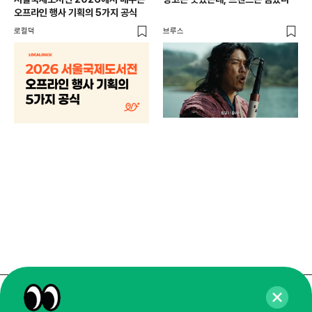
오프라인 행사 기획의 5가지 공식
로컬덕
브루스
브랜
매년
주민
기
로컬