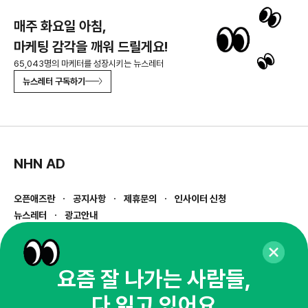
매주 화요일 아침,
마케팅 감각을 깨워 드릴게요!
65,043명의 마케터를 성장시키는 뉴스레터
뉴스레터 구독하기
NHN AD
오픈애즈란
공지사항
제휴문의
인사이터 신청
뉴스레터
광고안내
경기도 성남시 분당구 대왕판교로645번길 16
대표 : 심도섭
사업자등록번호 : 144-81-27690(
사업자정보확인
)
요즘 잘 나가는 사람들,
통신판매업신고번호 : 2014-경기성남-1023
다 읽고 있어요
호스팅서비스사업자 : 오픈애즈