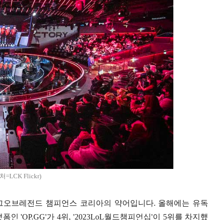
처=LCK Flickr)
리그오브레전드 챔피언스 코리아의 약어입니다. 올해에는 유독
 'OP.GG'가 4위, '2023LoL월드챔피언십'이 5위를 차지했