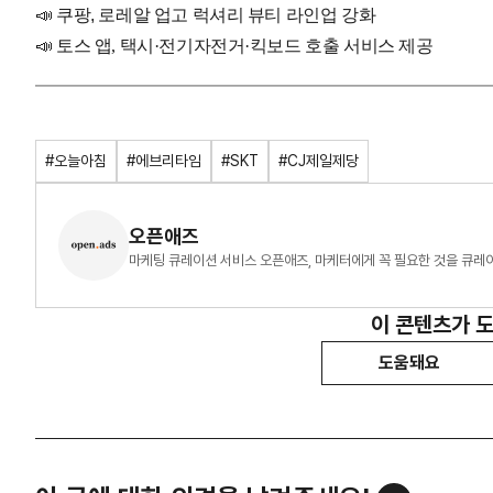
📣
쿠팡, 로레알 업고 럭셔리 뷰티 라인업 강화
📣
토스 앱, 택시·전기자전거·킥보드 호출 서비스 제공
#오늘아침
#에브리타임
#SKT
#CJ제일제당
오픈애즈
마케팅 큐레이션 서비스 오픈애즈, 마케터에게 꼭 필요한 것을 큐레
이 콘텐츠가 
도움돼요