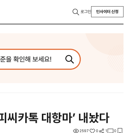
로그인
인사이터 신청
, ‘피씨카톡 대항마’ 내놨다
2597
0
1
0