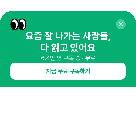
매주 화요일 아침,
요즘 잘 나가는 사람들,
마케팅 감각을 깨워 드릴게요!
다 읽고 있어요
65,043명의 마케터를 성장시키는 뉴스레터
6.4만 명 구독 중 · 무료
뉴스레터 구독하기
지금 무료 구독하기
NHN AD
오픈애즈란
공지사항
제휴문의
인사이터 신청
뉴스레터
광고안내
경기도 성남시 분당구 대왕판교로645번길 16
대표 : 심도섭