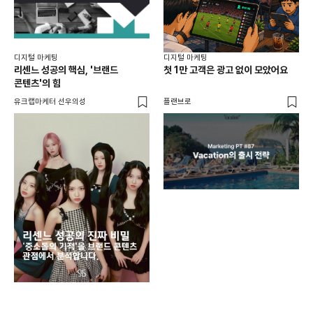
디지털 마케팅
디지털 마케팅
리센느 성공의 핵심, '브랜드
첫 1만 고객은 광고 없이 모았어요
콘텐츠'의 힘
유크랩마케터 선우의성
플랜브로
디지
AI
쇼핑
똑똑