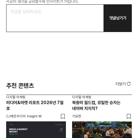
서로의 생각을 공유할수록 인사이트가 커집니다.
댓글남기기
더보기
추천 콘텐츠
디지털 마케팅
디지털 마케팅
디지
미디어&마켓 리포트 2026년 7월
북중미 월드컵, 유일한 승자는
브
호
네이버 치지직?
팬
CJ메조미디어 Insight M
기묘한
유크