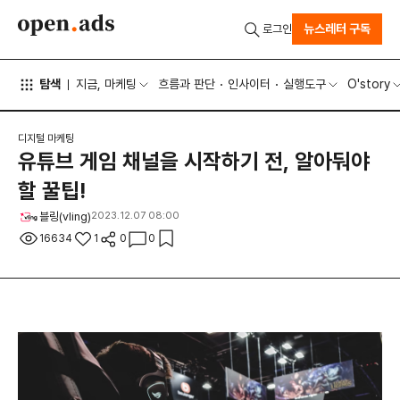
뉴스레터 구독
로그인
탐색
지금, 마케팅
흐름과 판단
인사이터
실행도구
O'story
디지털 마케팅
유튜브 게임 채널을 시작하기 전, 알아둬야
할 꿀팁!
블링(vling)
2023.12.07 08:00
16634
1
0
0