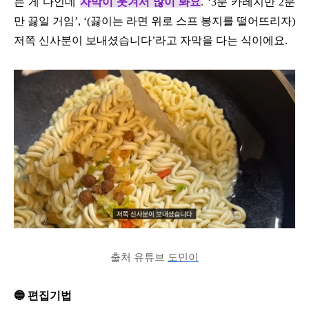
는 게 다인데
자막이 웃겨서 많이 봐요
. ‘3분 카레지만 2분
만 끓일 거임’, ‘(끓이는 라면 위로 스프 봉지를 떨어뜨리자)
저쪽 신사분이 보내셨습니다’라고 자막을 다는 식이에요.
출처 유튜브
도민이
🔵 편집기법