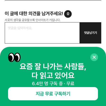
이 글에 대한 의견을 남겨주세요!
0
서로의 생각을 공유할수록 인사이트가 커집니다.
댓글남기기
요즘 잘 나가는 사람들,
다 읽고 있어요
6.4만 명 구독 중 · 무료
더보기
추천 콘텐츠
지금 무료 구독하기
소비자 인사이트
소비자 인사이트
소비
백화점·편의점·알람 앱까지 아이돌을
성수동이 국내 팝업스토어 No.1
외국
찾는 이유
성지가 된 이유는?
남