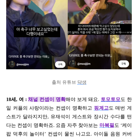
출처 유튜브
댝생
18세, 여 :
채널 컨셉이 명확
해야 보게 돼요.
토모토모
도 한
일 커플의 사랑이라는 컨셉이 명확하고
핑계고
도 매번 게
스트가 달라지지만, 유재석이 게스트와 장시간 수다를 떤
다는 컨셉이 명확하죠. 요즘 자주 찾아보는
마복필
도 ‘케이
팝 덕후의 놀이터’ 컨셉이 물씬 나고요. 아이돌 음원 커버