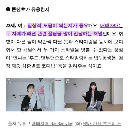
🟡 콘텐츠가 유용한지
22세, 여 :
일상적 도움이 되는지가 중요
해요.
배배자매
는
두 자매가 패션 관련 꿀팁을 많이 전달하는 채널
인데요. 취
향이 다른 둘이 약간씩 다른 옷과 스타이링을 동시에 보여
줘서 한 채널에서 두 가지 스타일을 엿볼 수 있다는 장점
이! 언니는 ‘후드, 맨투맨으로 스타일링하는 법’, 동생은 ‘검
정 재킷 상황별로 코디법’ 등을 알려주는 식이죠.
출처 유튜브
배배자매-BaeBae vlog
(좌)
윗배-가을 후드티 모