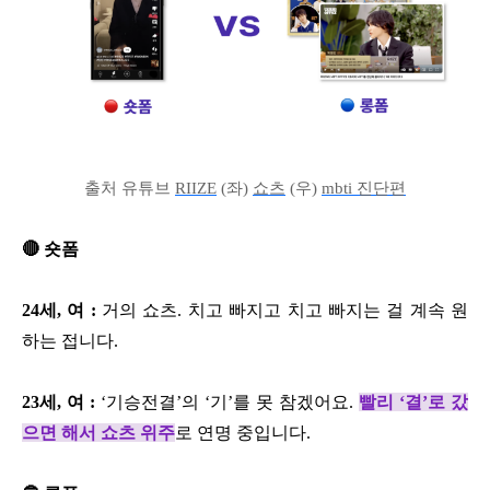
출처 유튜브
RIIZE
(좌)
쇼츠
(우)
mbti 진단편
🔴 숏폼
24세, 여 :
거의 쇼츠. 치고 빠지고 치고 빠지는 걸 계속 원
하는 접니다.
23세, 여 :
‘기승전결’의 ‘기’를 못 참겠어요.
빨리 ‘결’로 갔
으면 해서 쇼츠 위주
로 연명 중입니다.