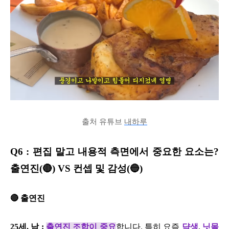
출처 유튜브
내하루
Q6 : 편집 말고 내용적 측면에서 중요한 요소는?
출연진(🔴) VS 컨셉 및 감성(🔵)
🔴 출연진
25세, 남 :
출연진 조합이 중요
합니다. 특히 요즘
댝생
,
닛몰