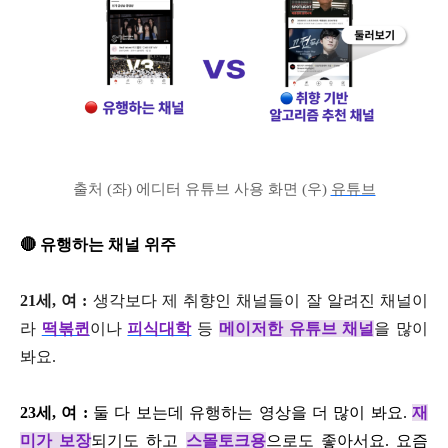
출처 (좌) 에디터 유튜브 사용 화면 (우)
유튜브
🔴 유행하는 채널 위주
21세, 여 :
생각보다 제 취향인 채널들이 잘 알려진 채널이
라
떡볶퀸
이나
피식대학
등
메이저한 유튜브 채널
을 많이
봐요.
23세, 여 :
둘 다 보는데 유행하는 영상을 더 많이 봐요.
재
미가 보장
되기도 하고
스몰토크용
으로도 좋아서요. 요즘