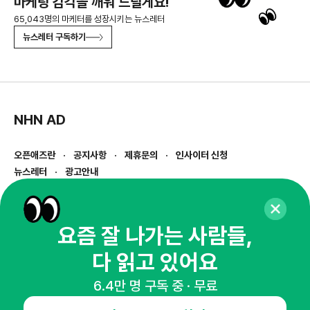
마케팅 감각을 깨워 드릴게요!
65,043명의 마케터를 성장시키는 뉴스레터
뉴스레터 구독하기
NHN AD
오픈애즈란
공지사항
제휴문의
인사이터 신청
뉴스레터
광고안내
경기도 성남시 분당구 대왕판교로645번길 16
대표 : 심도섭
사업자등록번호 : 144-81-27690(
사업자정보확인
)
요즘 잘 나가는 사람들,
통신판매업신고번호 : 2014-경기성남-1023
다 읽고 있어요
호스팅서비스사업자 : 오픈애즈
서비스•광고 문의 :
1800-2198
6.4만 명 구독 중 · 무료
이메일 :
openads@openads.co.kr