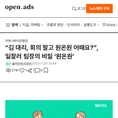
뉴스레터 구독
로그인
탐색
지금, 마케팅
흐름과 판단
인사이터
실행도구
O'story
커뮤니케이션/협업
“김 대리, 회의 말고 원온원 어때요?”,
일잘러 팀장의 비밀 ‘원온원’
샐러던트리포트
2023.11.29 10:46
2781
1
1
0