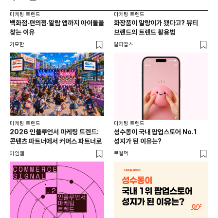
마케팅 트렌드
마케팅 트렌드
마케
백화점·편의점·알람 앱까지 아이돌을
화장품이 말랑이가 됐다고? 뷰티
서
찾는 이유
브랜드의 트렌드 활용법
오프
기묘한
알파앱스
로컬
마케팅 트렌드
마케팅 트렌드
2026 인플루언서 마케팅 트렌드:
성수동이 국내 팝업스토어 No.1
콘텐츠 파트너에서 커머스 파트너로
성지가 된 이유는?
아임웹
로컬덕
마케
하
브루