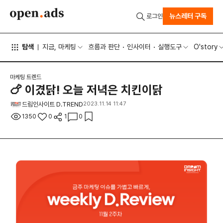
뉴스레터 구독
로그인
탐색
지금, 마케팅
흐름과 판단
인사이터
실행도구
O'story
마케팅 트렌드
🍗 이겼닭! 오늘 저녁은 치킨이닭
드림인사이트 D.TREND
2023.11.14 11:47
1350
0
1
0