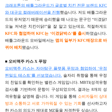
크래프톤의 배틀그라운드가 글로벌 치킨 전문 브랜드 KFC
와 대규모 컬래버레이션을 진행
했습니다. 저도 배틀그라운
드의 유저였기 때문에 승리했을 때 나오는 문구인 “이겼닭!
오늘 저녁은 치킨이닭!”을 잘 알고 있는데요, 적절하게도
KFC와 협업하여 KFC는 ‘이겼닭박스’를 출시
하였습니다.
배틀그라운드 모바일에서는
맵의 일부가 KFC매장으로 바
뀌어 배치
됐습니다.
■ 오비맥주 카스 X 푸망
오비맥주 카스는 자아탐구 플랫폼 푸망과 협업하여 ‘우정
찐밀도 테스트’를 선보였습니다.
술자리 취향을 통해 우정
의 친밀도를 확인하는 밸런스 게임입니다. MBTI(성격유형
검사)를 기반하여 문항이 구성되었으며, 결과는 8개의 성
격유형을 설명해 줍니다. 이 게임을 통해
소비자들이 상대
방과 소통하고 서로 가까워질 수 있는 기회
를 선사하고자
한 카스의 의도가 제대로 MZ들을 저격한듯 싶습니다.