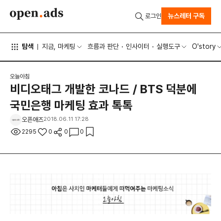
뉴스레터 구독
로그인
탐색
지금, 마케팅
흐름과 판단
인사이터
실행도구
O'story
오늘아침
비디오태그 개발한 코나드 / BTS 덕분에
국민은행 마케팅 효과 톡톡
오픈애즈
2018.06.11 17:28
2295
0
0
0