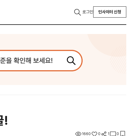
로그인
인사이터 신청
글!
1660
0
1
0