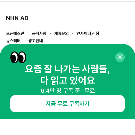
NHN AD
오픈애즈란
공지사항
제휴문의
인사이터 신청
뉴스레터
광고안내
경기도 성남시 분당구 대왕판교로645번길 16
대표 : 심도섭
사업자등록번호 : 144-81-27690(
사업자정보확인
)
요즘 잘 나가는 사람들,
통신판매업신고번호 : 2014-경기성남-1023
다 읽고 있어요
호스팅서비스사업자 : 오픈애즈
서비스•광고 문의 :
1800-2198
6.4만 명 구독 중 · 무료
이메일 :
openads@openads.co.kr
지금 무료 구독하기
이용약관
개인정보처리방침
instagram
thread
kakaotalk