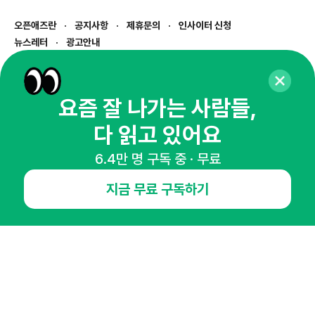
오픈애즈란
공지사항
제휴문의
인사이터 신청
뉴스레터
광고안내
경기도 성남시 분당구 대왕판교로645번길 16
대표 : 심도섭
사업자등록번호 : 144-81-27690(
사업자정보확인
)
요즘 잘 나가는 사람들,
통신판매업신고번호 : 2014-경기성남-1023
다 읽고 있어요
호스팅서비스사업자 : 오픈애즈
서비스•광고 문의 :
1800-2198
6.4만 명 구독 중 · 무료
이메일 :
openads@openads.co.kr
지금 무료 구독하기
이용약관
개인정보처리방침
instagram
thread
kakaotalk
© NHN AD. All rights reserved.