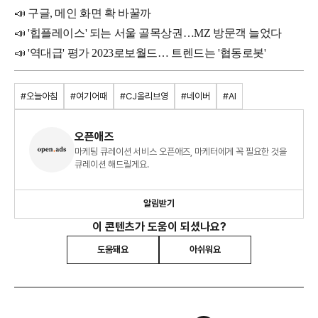
📣 구글, 메인 화면 확 바꿀까
📣
'힙플레이스' 되는 서울 골목상권…MZ 방문객 늘었다
📣
'역대급' 평가 2023로보월드… 트렌드는 '협동로봇'
#오늘아침
#여기어때
#CJ올리브영
#네이버
#AI
오픈애즈
마케팅 큐레이션 서비스 오픈애즈, 마케터에게 꼭 필요한 것을
큐레이션 해드릴게요.
알림받기
이 콘텐츠가 도움이 되셨나요?
도움돼요
아쉬워요