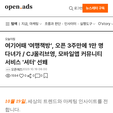
뉴스레터 구독
로그인
탐색
지금, 마케팅
흐름과 판단
인사이터
실행도구
O'story
오늘아침
여기어때 ‘여행책방’, 오픈 3주만에 1만 명
다녀가 / CJ올리브영, 모바일앱 커뮤니티
서비스 '셔터' 선봬
오픈애즈
2023.10.19 06:00
1594
0
0
0
10월 19
일
,
세상
의 트렌드와 마케팅 인사이트를 전
합니다.