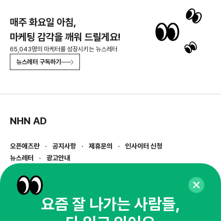
매주 화요일 아침,
마케팅 감각을 깨워 드릴게요!
65,043명의 마케터를 성장시키는 뉴스레터
뉴스레터 구독하기
NHN AD
오픈애즈란
공지사항
제휴문의
인사이터 신청
뉴스레터
광고안내
경기도 성남시 분당구 대왕판교로645번길 16
대표 : 심도섭
사업자등록번호 : 144-81-27690(
사업자정보확인
)
요즘 잘 나가는 사람들,
통신판매업신고번호 : 2014-경기성남-1023
호스팅서비스사업자 : 오픈애즈