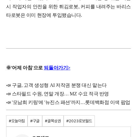
시 작업자의 안전을 위한 튀김로봇, 커피를 내려주는 바리스
타로봇은 이미 현장에 투입됐습니다.
🌞
'
어제
아침'으로
되돌아가기>
📣 구글, 고객 생성형 AI 저작권 분쟁 대신 맡는다
📣
스타필드 수원, 연말 개장… MZ 수요 적극 반영
📣
'모남희 키링'에 '뉴진스 패션'까지…롯데백화점 이색 팝업
#오늘아침
#구글
#골목상권
#2023로보월드