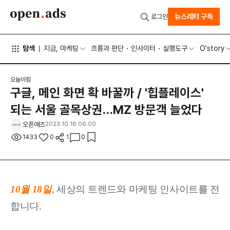
뉴스레터 구독
로그인
탐색
지금, 마케팅
흐름과 판단
인사이터
실행도구
O'story
오늘아침
구글, 메인 화면 확 바꿀까 / '힙플레이스'
되는 서울 골목상권…MZ 방문객 늘었다
오픈애즈
2023.10.18 06:00
1433
0
1
0
10월 18
일
,
세상
의 트렌드와 마케팅 인사이트를 전
합니다.