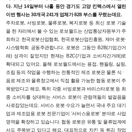
다. 지난 14일부터 나흘 동안 경기도 고양 킨텍스에서 열린
이번 행사는 30개국 241개 업체가 828 부스를 꾸렸는데요.
주차로봇, 서빙로봇, 물류로봇, 복지로봇 등 최신 로봇 기술
을 한 자리에서 볼 수 있는 로보월드는 산업통상자원부가 주
최하고 한국로봇산업협회, 한국로봇산업진흥원, 제어·로봇·
시스템학회 공동주관합니다. 로봇은 그동안 B2B(기업간거
래) 성격이 짙었지만 현재는 B2C(기업과 소비자간거래)로
확대되고 있어요. 올해 로보월드에서는 용접, 핸들링, 실링,
조립 등의 작업을 수행하는 전통적인 제조 로봇은 물론 식ㆍ
음료 제조와 물류창고에서 직접 활용 가능한 협동 로봇이 주
목받았다고 해요.
특히 각종 서빙로봇과 바리스타로봇 등 최
종 소비자를 상대하는 서비스 로봇이 관람객들의 발걸음을
사로잡았는데요. 서비스 로봇 수요가 늘면서 국내 주요 대기
업과 제조업용 로봇 전문기업이 '서비스용로봇' 분야로 사업
영역을 확장하고 있습니다.
협동 로봇은 유통 및 물류업계에
서도 주목받고 있다고 해요. 대표적으로 치킨 등 튀김 작업