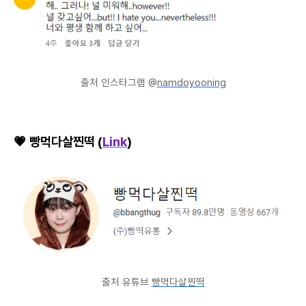
출처 인스타그램 @
namdoyooning
💗 빵먹다살찐떡 (
Link
)
출처 유튜브
빵먹다살찐떡