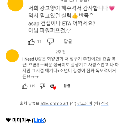
출처 유튜브
오!모 oh!mo art
(상)
강고양이
(하)
정국
💗 미미미누 (
Link
)