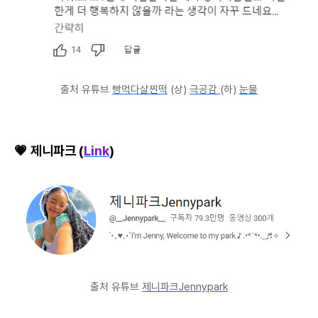
출처 유튜브
빵먹다살찐떡
(상)
극공감
(하)
눈물
💗 제니파크 (
Link
)
출처 유튜브
제니파크Jennypark