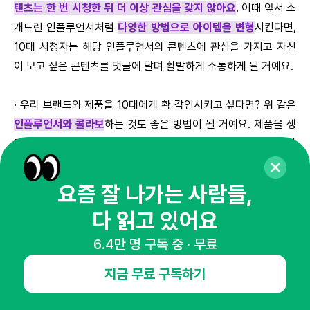
텐츠는 한 번 시청한 뒤 더 이상 관심을 갖지 않아요
. 이때 앞서 소
개드린 인플루언서처럼
다양한 방법으로 아이템을 변형
시킨다면,
10대 시청자는 해당 인플루언서의 콘텐츠에 관심을 가지고 자신
이 보고 싶은 콘텐츠를 댓글에 달며 활발하게 소통하게 될 거예요.
· 우리 브랜드와 제품을 10대에게 확 각인시키고 싶다면? 위 같은
인플루언서와 콜라보
하는 것도 좋은 방법이 될 거예요. 제품을 생
각도 못 한 독특한 방식으로 리뷰하는 콘텐츠를 보며, 10대 시청자
는
제품에 자연스럽게 호기심
을 가지게 될 거예요.
요즘 잘 나가는 사람들,
다 읽고 있어요
10대 픽 인플루언서 총정리
6.4만 명 구독 중 · 무료
지금까지 10대의 선택을 받은 다양한 인플루언서와, 그들이 인기
지금 무료 구독하기
있는 이유를 알아보았습니다. 트렌드를 빠르게 받아들이고 만들어
가는 10대와 가까워지기 위해 인플루언서의 성공 공식을 파악하