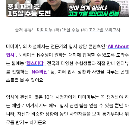
출처 유튜브
미미미누
(좌)
15살 수능
(우)
고3 7월 모의고사
미미미누의 채널에서는 전문가의 입시 상담 콘텐츠인 ‘
All About
입시
’, 노베이스 N수생이 원하는 대학에 합격할 수 있도록 도와주
는 웹예능 ‘
헬스터디
’, 전국의 다양한 수험생들과 직접 만나 인터뷰
를 진행하는 ‘
N수의신
’ 등, 여러 입시 상황과 사연을 다루는 콘텐
츠들을 볼 수 있어요.
입시에 관심이 많은 10대 시청자에게 미미미누는 꼭 챙겨봐야 하
는 채널로 여겨지기도 해요. 입시 관련 팁을 얻을 수 있을 뿐만 아
니라, 자신과 비슷한 상황에 놓인 사연자들을 보며 동기부여나 위
로를 받기도 하거든요.