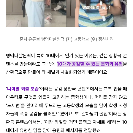
출처 유튜브
빵먹다살찐떡
(좌)
고등학교
(우)
정신차려
빵먹다살찐떡이 특히 10대에게 인기 있는 이유는, 같은 상황극 콘
텐츠를 만들더라도 그 속에
10대가 공감할 수 있는 문화와 유행
을
상황극으로 만들어 타 채널과 차별화되었기 때문이에요.
‘
나이별 외출 모습
’이라는 공감 상황극 콘텐츠에서는 교복 입을 때
아우터로 무엇을 입을지 고민하는 중학생이나, 머리를 감지 않고
‘노세범’을 앞머리에 두드리는 고등학생의 모습을 담아 학생 시청
자들의 폭풍 공감을 불러일으켰어요. 또 ‘살아남기 꿀팁’이라는 상
황극 콘텐츠에서는, ‘이왕 좌절할 거면 플랭크 자세로 해’라는 10
대에게 유명한 밈을 담아 응원의 메시지를 전달했죠.