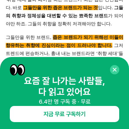
다. 바로
그들만을 위한 좁은 브랜드가 되는 것
입니다.
그들
의 취향과 정체성을 대변할 수 있는 뾰족한 브랜드
가 되어
야만 하죠. 그들의 취향을 정확히 저격해야만 합니다.
그들만을 위한 브랜드,
좁은 브랜드가 되기 위해선 이들이
향유하는 취향에 진심이라는 점이 드러나야 합니다.
그저
트렌드에 편승하거나, 흉내 내는 브랜드라면 ‘취향 세대’들
의 인정을 받을 수 없습니다.
‘취향 세대’에게 아군임을 알
려주는 세 가지 방법
을 소개해볼게요.
요즘 잘 나가는 사람들,
1) '취향 세대'들을 위한 무대를 만들어라
다 읽고 있어요
6.4만 명 구독 중 · 무료
'취향 세대'들이
자신의 취향을 맘껏 향유할 수 있는 장
을
만들어야 합니다. 그들만이 즐길 수 있는
그들만을 위한 경
지금 무료 구독하기
험을 제공
하거나,
함께 즐길 커뮤니티를 연결
시켜 주는 것
도 방법입니다.