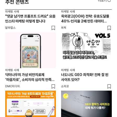
더보기
추천 콘텐츠
마케팅 사례
마케팅 사례
마케
"댓글 남기면 프롬프트 드려요" 요즘
옥외광고(OOH) 전략: 유효도달률
무
인스타 마케팅 이렇게 합니다
40%·인지율 2배 만든 데이터
‘댓
활용법 | 애드타입 양승만 이사
브
알파앱스
위픽
DM
마케
독립
마케팅 사례
마케팅 사례
출
닥터나우의 가상 비만치료제
너도나도 GEO 최적화! 진짜 잘 된
와디
‘마음자로’, 소비자의 심리적 만족을
사이트 있어?
충족하는 동시에 서비스의 접근성을
DMC미디어
소마코
높이는 콘텐츠로 호평