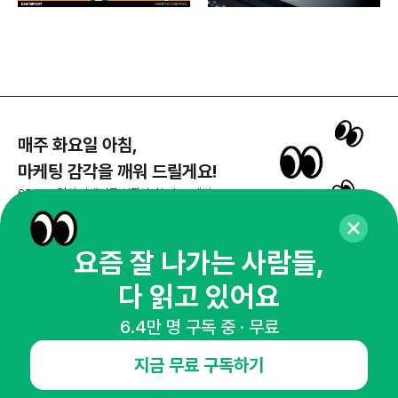
매주 화요일 아침,
마케팅 감각을 깨워 드릴게요!
65,043명의 마케터를 성장시키는 뉴스레터
뉴스레터 구독하기
요즘 잘 나가는 사람들,
다 읽고 있어요
NHN AD
6.4만 명 구독 중 · 무료
지금 무료 구독하기
오픈애즈란
공지사항
제휴문의
인사이터 신청
뉴스레터
광고안내