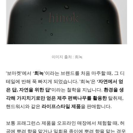
이미지 출처 : 희녹
'보마켓'에서 ‘
희녹
’이라는 브랜드를 처음 마주할 때, 그 디
테일에 반해 푹 빠지게 되었습니다. '희녹'은
‘자연에서 얻
은 답, 자연을 위한 답’
이라는 철학을 지닙니다.
환경을 생
각해 가지치기로만 얻은 제주 편백나무를 활용한
탈취제,
핸드워시와 같은
라이프스타일 제품
을 판매합니다.
보통 프래그런스 제품을 오프라인 매장에서 체험할 때, 허
공에 뿌려 향을 맡거나 일회용 종이에 뿌려 향을 맡는 경우