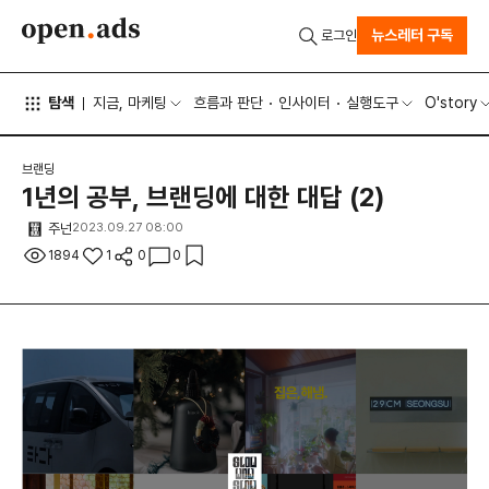
뉴스레터 구독
로그인
탐색
지금, 마케팅
흐름과 판단
인사이터
실행도구
O'story
브랜딩
1년의 공부, 브랜딩에 대한 대답 (2)
주넌
2023.09.27 08:00
1894
1
0
0