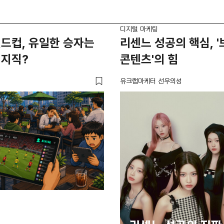
디지털 마케팅
드컵, 유일한 승자는
리센느 성공의 핵심, 
치지직?
콘텐츠'의 힘
유크랩마케터 선우의성