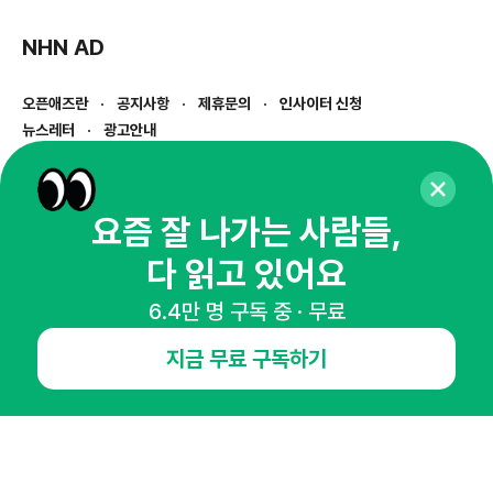
NHN AD
오픈애즈란
공지사항
제휴문의
인사이터 신청
뉴스레터
광고안내
경기도 성남시 분당구 대왕판교로645번길 16
대표 : 심도섭
사업자등록번호 : 144-81-27690(
사업자정보확인
)
요즘 잘 나가는 사람들,
통신판매업신고번호 : 2014-경기성남-1023
다 읽고 있어요
호스팅서비스사업자 : 오픈애즈
서비스•광고 문의 :
1800-2198
6.4만 명 구독 중 · 무료
이메일 :
openads@openads.co.kr
지금 무료 구독하기
이용약관
개인정보처리방침
instagram
thread
kakaotalk
© NHN AD. All rights reserved.