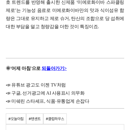
호 트렌드를 반영해 출시한 신제품 ‘미에로화이바 스파클링
제로’는 기능성 음료로 미에로화이바만의 맛과 식이섬유 함
량은 그대로 유지하고 제로 슈거, 탄산의 조합으로 당 섭취에
대한 부담을 덜고 청량감을 더한 것이 특징이죠.
🌞
'
어제
아침'으로
되돌아가기>
📣 유튜브 광고도 이젠 TV처럼
📣 구글, 선거광고에 AI 사용표시 의무화
📣 미쉐린 스타셰프, 식품·유통업계 손잡다
#오늘아침
#텐센트
#클럽하우스