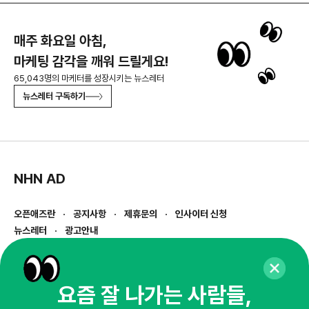
매주 화요일 아침,
마케팅 감각을 깨워 드릴게요!
65,043명의 마케터를 성장시키는 뉴스레터
뉴스레터 구독하기
NHN AD
오픈애즈란
공지사항
제휴문의
인사이터 신청
뉴스레터
광고안내
경기도 성남시 분당구 대왕판교로645번길 16
대표 : 심도섭
사업자등록번호 : 144-81-27690(
사업자정보확인
)
요즘 잘 나가는 사람들,
통신판매업신고번호 : 2014-경기성남-1023