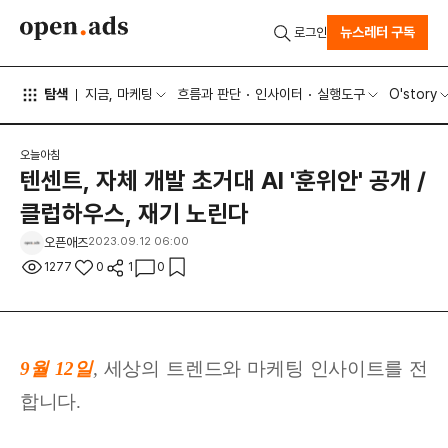
뉴스레터 구독
로그인
탐색
지금, 마케팅
흐름과 판단
인사이터
실행도구
O'story
오늘아침
텐센트, 자체 개발 초거대 AI '훈위안' 공개 /
클럽하우스, 재기 노린다
오픈애즈
2023.09.12 06:00
1277
0
1
0
9월 12
일
,
세상
의 트렌드와 마케팅 인사이트를 전
합니다.