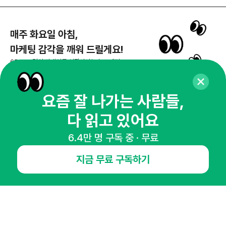
매주 화요일 아침,
마케팅 감각을 깨워 드릴게요!
65,043명의 마케터를 성장시키는 뉴스레터
뉴스레터 구독하기
요즘 잘 나가는 사람들,
다 읽고 있어요
NHN AD
6.4만 명 구독 중 · 무료
지금 무료 구독하기
오픈애즈란
공지사항
제휴문의
인사이터 신청
뉴스레터
광고안내
경기도 성남시 분당구 대왕판교로645번길 16
대표 : 심도섭
사업자등록번호 : 144-81-27690(
사업자정보확인
)
통신판매업신고번호 : 2014-경기성남-1023