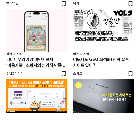
활용법 | 애드타입 양승만 이사
브
알파앱스
위픽
DM
마케
독립
마케팅 사례
마케팅 사례
출
닥터나우의 가상 비만치료제
너도나도 GEO 최적화! 진짜 잘 된
와디
‘마음자로’, 소비자의 심리적 만족을
사이트 있어?
충족하는 동시에 서비스의 접근성을
DMC미디어
소마코
높이는 콘텐츠로 호평