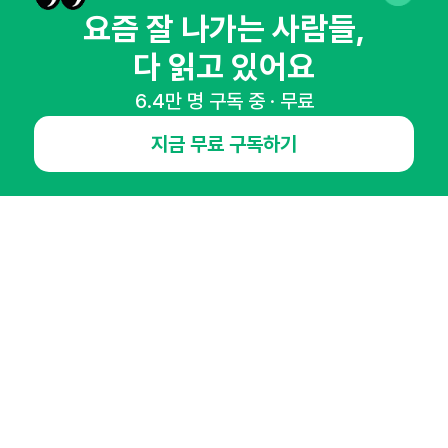
매주 화요일 아침,
요즘 잘 나가는 사람들,
마케팅 감각을 깨워 드릴게요!
다 읽고 있어요
65,043명의 마케터를 성장시키는 뉴스레터
뉴스레터 구독하기
6.4만 명 구독 중 · 무료
지금 무료 구독하기
NHN AD
오픈애즈란
공지사항
제휴문의
인사이터 신청
뉴스레터
광고안내
경기도 성남시 분당구 대왕판교로645번길 16
대표 : 심도섭
사업자등록번호 : 144-81-27690(
사업자정보확인
)
통신판매업신고번호 : 2014-경기성남-1023
호스팅서비스사업자 : 오픈애즈
서비스•광고 문의 :
1800-2198