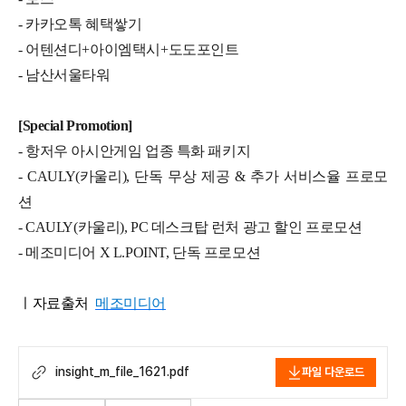
- 카카오톡 혜택쌓기
- 어텐션디+아이엠택시+도도포인트
- 남산서울타워
[Special Promotion]
- 항저우 아시안게임 업종 특화 패키지
- CAULY(카울리), 단독 무상 제공 & 추가 서비스율 프로모
션
- CAULY(카울리), PC 데스크탑 런처 광고 할인 프로모션
- 메조미디어 X L.POINT, 단독 프로모션
ㅣ자료출처
메조미디어
insight_m_file_1621.pdf
파일 다운로드