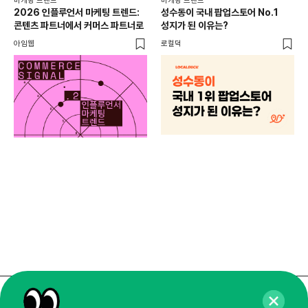
마케팅 트렌드
마케팅 트렌드
2026 인플루언서 마케팅 트렌드:
성수동이 국내 팝업스토어 No.1
콘텐츠 파트너에서 커머스 파트너로
성지가 된 이유는?
아임웹
로컬덕
마케
하
브루