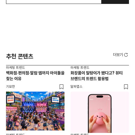
더보기
추천 콘텐츠
마케팅 트렌드
마케팅 트렌드
마케
백화점·편의점·알람 앱까지 아이돌을
화장품이 말랑이가 됐다고? 뷰티
서
찾는 이유
브랜드의 트렌드 활용법
오프
기묘한
알파앱스
로컬