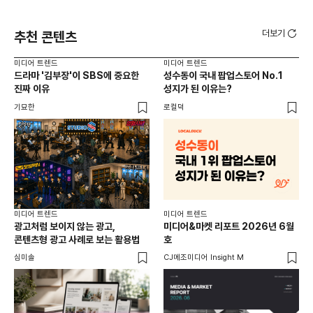
더보기
추천 콘텐츠
미디어 트렌드
미디어 트렌드
미디
드라마 '김부장'이 SBS에 중요한
성수동이 국내 팝업스토어 No.1
요
진짜 이유
성지가 된 이유는?
않습
유튜
기묘한
로컬덕
유광
미디어 트렌드
미디어 트렌드
미디
광고처럼 보이지 않는 광고,
미디어&마켓 리포트 2026년 6월
연령
콘텐츠형 광고 사례로 보는 활용법
호
타
꾸밈
심미솔
CJ메조미디어 Insight M
DM
함께
각