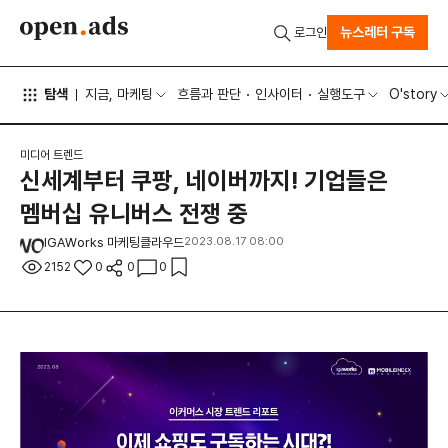
뉴스레터 구독
로그인
탐색
지금, 마케팅
흐름과 판단
인사이터
실행도구
O'story
미디어 트렌드
신세계부터 쿠팡, 네이버까지! 기업들은
멤버십 유니버스 전쟁 중
IGAWorks 마케팅클라우드
2023.08.17 08:00
2152
0
0
0