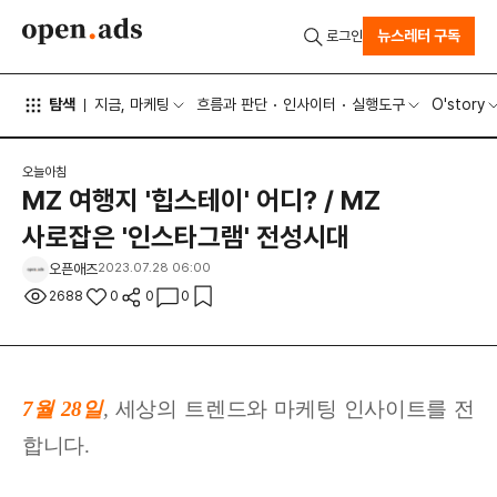
뉴스레터 구독
로그인
탐색
지금, 마케팅
흐름과 판단
인사이터
실행도구
O'story
오늘아침
MZ 여행지 '힙스테이' 어디? / MZ
사로잡은 '인스타그램' 전성시대
오픈애즈
2023.07.28 06:00
2688
0
0
0
7월 28일
,
세상
의 트렌드와 마케팅 인사이트를 전
합니다.