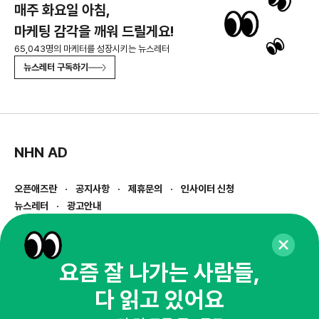
매주 화요일 아침,
마케팅 감각을 깨워 드릴게요!
65,043명의 마케터를 성장시키는 뉴스레터
뉴스레터 구독하기
NHN AD
오픈애즈란
공지사항
제휴문의
인사이터 신청
뉴스레터
광고안내
경기도 성남시 분당구 대왕판교로645번길 16
대표 : 심도섭
사업자등록번호 : 144-81-27690(
사업자정보확인
)
요즘 잘 나가는 사람들,
통신판매업신고번호 : 2014-경기성남-1023
다 읽고 있어요
호스팅서비스사업자 : 오픈애즈
서비스•광고 문의 :
1800-2198