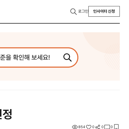
로그인
인사이터 신청
선정
854
0
0
0