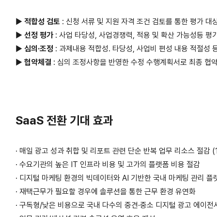
▶
적합성 검토
: 신청 서류 및 지원 자격 조건 검토를 통한 평가 대
▶
선정 평가
: 사업 타당성, 사업경쟁력, 적용 및 확산 가능성등 
▶
심의·조정
: 과제내용 적합성. 타당성, 사업비 편성 내용 적절성
▶
협약체결
: 심의 조정사항을 반영한 수정 수행계획서로 최종 협약
SaaS 전환 기대 효과
· 매일 광고 성과 취합 및 리포트 관련 단순 반복 업무 리소스 절감 (
·
수요기관의 높은 IT 인프라 비용 및 고가의 플랫폼 비용 절감
·
디지털 마케팅 환경의 빅데이터와 AI 기반한 국내 마케팅 관리 플
·
재택근무가 필요할 경우에 솔루션을 통한 근무 환경 유연화
·
구독형/낮은 비용으로 국내 다수의 중견·중소 디지털 광고 에이전