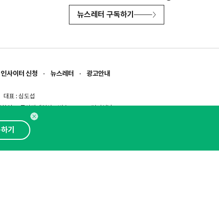
뉴스레터 구독하기
인사이터 신청
뉴스레터
광고안내
대표 : 심도섭
보확인
)
통신판매업신고번호 : 2014-경기성남-1023
문의 :
1800-2198
이메일 :
openads@openads.co.kr
독하기