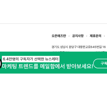
오픈애즈란
공지사항
제휴문의
경기도 성남시 분당구 대왕판교로645번길 16
사업자등록번호 : 144-81-27690(
사업자정
호스팅서비스사업자 : 오픈애즈
서비스•광고 
6.4만명의 구독자가 선택한 뉴스레터
구
마케팅 트렌드를 메일함에서 받아보세요!
이용약관
개인정보처리방침
© NHN AD. All rights reserved.