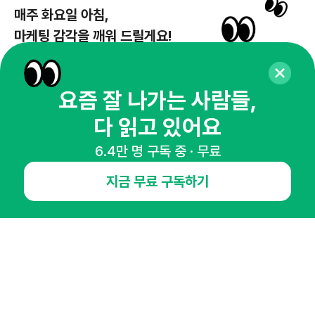
매주 화요일 아침,
마케팅 감각을 깨워 드릴게요!
65,043명의 마케터를 성장시키는 뉴스레터
뉴스레터 구독하기
요즘 잘 나가는 사람들,
다 읽고 있어요
6.4만 명 구독 중 · 무료
NHN AD
지금 무료 구독하기
오픈애즈란
공지사항
제휴문의
인사이터 신청
뉴스레터
광고안내
경기도 성남시 분당구 대왕판교로645번길 16
대표 : 심도섭
사업자등록번호 : 144-81-27690(
사업자정보확인
)
통신판매업신고번호 : 2014-경기성남-1023
호스팅서비스사업자 : 오픈애즈
서비스•광고 문의 :
1800-2198