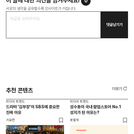
이 글에 대한 의견을 남겨주세요!
0
서로의 생각을 공유할수록 인사이트가 커집니다.
댓글남기기
더보기
추천 콘텐츠
미디어 트렌드
미디어 트렌드
미디
드라마 '김부장'이 SBS에 중요한
성수동이 국내 팝업스토어 No.1
요
진짜 이유
성지가 된 이유는?
않습
유튜
기묘한
로컬덕
유광