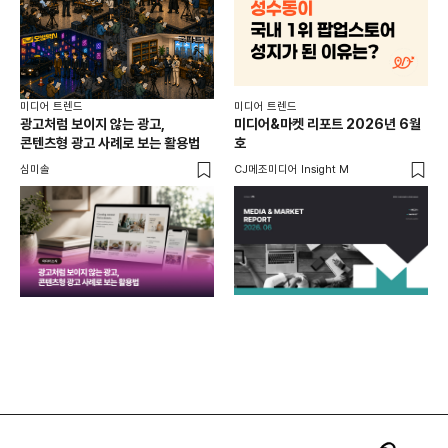
미디어 트렌드
미디어 트렌드
미디
광고처럼 보이지 않는 광고,
미디어&마켓 리포트 2026년 6월
연령
콘텐츠형 광고 사례로 보는 활용법
호
타
꾸밈
심미솔
CJ메조미디어 Insight M
DM
함께
각