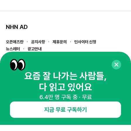
NHN AD
오픈애즈란
공지사항
제휴문의
인사이터 신청
뉴스레터
광고안내
경기도 성남시 분당구 대왕판교로645번길 16
대표 : 심도섭
사업자등록번호 : 144-81-27690(
사업자정보확인
)
요즘 잘 나가는 사람들,
통신판매업신고번호 : 2014-경기성남-1023
다 읽고 있어요
호스팅서비스사업자 : 오픈애즈
서비스•광고 문의 :
1800-2198
6.4만 명 구독 중 · 무료
이메일 :
openads@openads.co.kr
지금 무료 구독하기
이용약관
개인정보처리방침
instagram
thread
kakaotalk