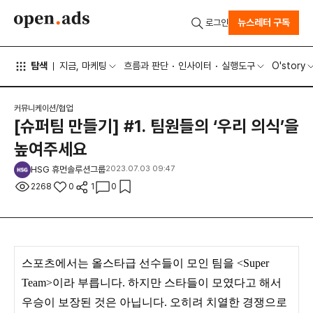
뉴스레터 구독
로그인
탐색
지금, 마케팅
흐름과 판단
인사이터
실행도구
O'story
커뮤니케이션/협업
[슈퍼팀 만들기] #1. 팀원들의 ‘우리 의식’을
높여주세요
HSG 휴먼솔루션그룹
2023.07.03 09:47
2268
0
1
0
스포츠에서는 올스타급 선수들이 모인 팀을 <Super
Team>이라 부릅니다. 하지만 스타들이 모였다고 해서
우승이 보장된 것은 아닙니다. 오히려 치열한 경쟁으로