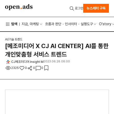
뉴스레터 구독
로그인
탐색
지금, 마케팅
흐름과 판단
인사이터
실행도구
O'story
AI/기술 트렌드
[메조미디어 X CJ AI CENTER] AI를 통한
개인맞춤형 서비스 트렌드
CJ메조미디어 Insight M
2023.06.28 08:00
2325
0
0
0