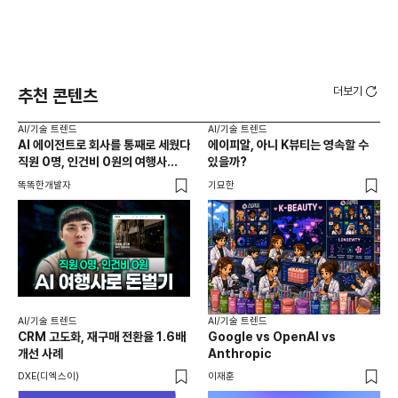
더보기
추천 콘텐츠
AI/기술 트렌드
AI/기술 트렌드
AI
AI 에이전트로 회사를 통째로 세웠다
에이피알, 아니 K뷰티는 영속할 수
20
직원 0명, 인건비 0원의 여행사
있을까?
다시
제작기
가
똑똑한개발자
기묘한
크리
AI
AI
AI/기술 트렌드
AI/기술 트렌드
채널
CRM 고도화, 재구매 전환율 1.6배
Google vs OpenAI vs
두툼
개선 사례
Anthropic
AI
DXE(디엑스이)
이재훈