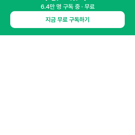
6.4만 명 구독 중 · 무료
지금 무료 구독하기
NHN AD
오픈애즈란
공지사항
제휴문의
인사이터 신청
뉴스레터
광고안내
경기도 성남시 분당구 대왕판교로645번길 16
대표 : 심도섭
사업자등록번호 : 144-81-27690(
사업자정보확인
)
통신판매업신고번호 : 2014-경기성남-1023
호스팅서비스사업자 : 오픈애즈
서비스•광고 문의 :
1800-2198
이메일 :
openads@openads.co.kr
이용약관
개인정보처리방침
instagram
thread
kakaotalk