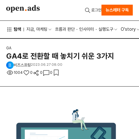
뉴스레터 구독
로그인
탐색
지금, 마케팅
흐름과 판단
인사이터
실행도구
O'story
GA
GA4로 전환할 때 놓치기 쉬운 3가지
비즈스프링
2023.06.27 08:00
1004
0
0
0