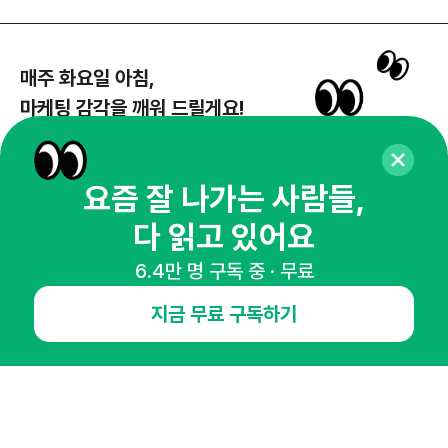
매주 화요일 아침,
마케팅 감각을 깨워 드릴게요!
65,043명의 마케터를 성장시키는 뉴스레터
뉴스레터 구독하기
요즘 잘 나가는 사람들,
다 읽고 있어요
6.4만 명 구독 중 · 무료
NHN AD
지금 무료 구독하기
오픈애즈란
공지사항
제휴문의
인사이터 신청
뉴스레터
광고안내
경기도 성남시 분당구 대왕판교로645번길 16
대표 : 심도섭
사업자등록번호 : 144-81-27690(
사업자정보확인
)