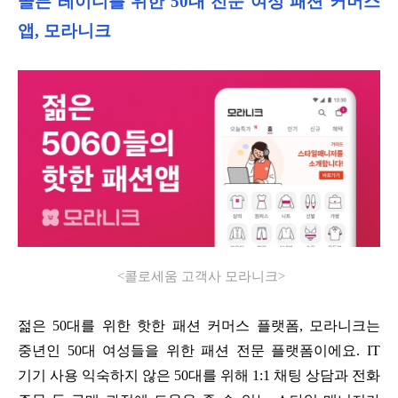
골든 레이디를 위한
50
대 전문 여성 패션 커머스
앱
,
모라니크
<
콜로세움 고객사 모라니크
>
젊은
50
대를 위한 핫한 패션 커머스 플랫폼
,
모라니크는
중년인
50
대 여성들을 위한 패션 전문 플랫폼이에요
. IT
기기 사용 익숙하지 않은
50
대를 위해
1:1
채팅 상담과 전화