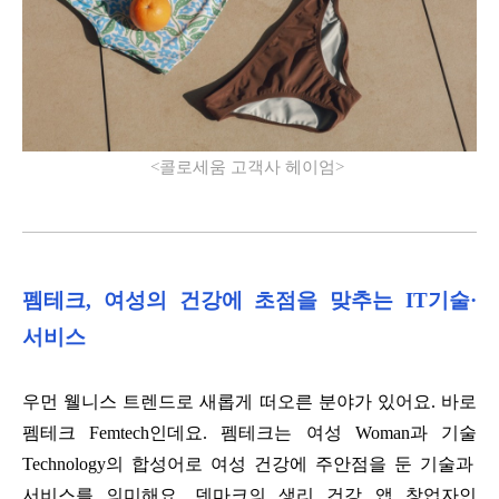
<
콜로세움 고객사 헤이엄
>
펨테크
,
여성의 건강에 초점을 맞추는
IT
기술·
서비스
우먼 웰니스 트렌드로 새롭게 떠오른 분야가 있어요
.
바로
펨테크
Femtech
인데요
.
펨테크는 여성
Woman
과 기술
Technology
의 합성어로 여성 건강에 주안점을 둔 기술과
서비스를 의미해요
.
덴마크의 생리 건강 앱 창업자인