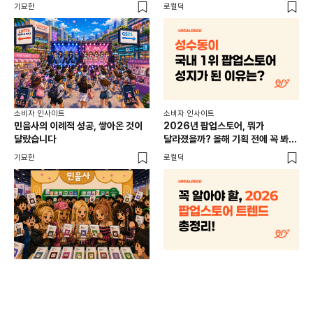
이
기묘한
로컬덕
썸트
소비
소비자 인사이트
소비자 인사이트
CR
민음사의 이례적 성공, 쌓아온 것이
2026년 팝업스토어, 뭐가
개
달랐습니다
달라졌을까? 올해 기획 전에 꼭 봐야
할 트렌드 4가지
DX
기묘한
로컬덕