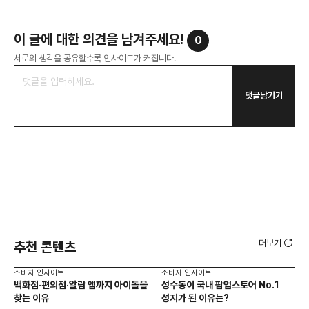
이 글에 대한 의견을 남겨주세요!
0
서로의 생각을 공유할수록 인사이트가 커집니다.
댓글남기기
더보기
추천 콘텐츠
소비자 인사이트
소비자 인사이트
소비
백화점·편의점·알람 앱까지 아이돌을
성수동이 국내 팝업스토어 No.1
외국
찾는 이유
성지가 된 이유는?
남