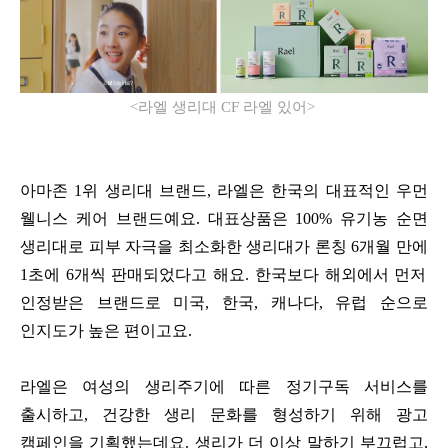
<
라엘 생리대
CF
라엘 있어
>
아마존
1
위 생리대 브랜드
,
라엘은 한국의 대표적인 우먼
웰니스 케어 브랜드예요
.
대표상품은
100%
유기농 순면
생리대로 피부 자극을 최소화한 생리대가 론칭
6
개월 만에
1
초에
6
개씩 판매되었다고 해요
.
한국보다 해외에서 먼저
인정받은 브랜드로 미국
,
한국
,
캐나다
,
유럽 순으로
인지도가 높은 편이고요
.
라엘은 여성의 생리주기에 따른 정기구독 서비스를
출시하고
,
건강한 생리 문화를 형성하기 위해 광고
캠페인을 기획했는데요
.
생리가 더 이상 말하기 부끄럽고
,