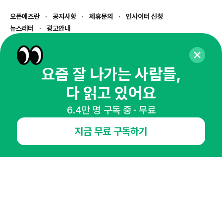
오픈애즈란
공지사항
제휴문의
인사이터 신청
뉴스레터
광고안내
경기도 성남시 분당구 대왕판교로645번길 16
대표 : 심도섭
사업자등록번호 : 144-81-27690(
사업자정보확인
)
요즘 잘 나가는 사람들,
통신판매업신고번호 : 2014-경기성남-1023
다 읽고 있어요
호스팅서비스사업자 : 오픈애즈
서비스•광고 문의 :
1800-2198
6.4만 명 구독 중 · 무료
이메일 :
openads@openads.co.kr
지금 무료 구독하기
이용약관
개인정보처리방침
instagram
thread
kakaotalk
© NHN AD. All rights reserved.