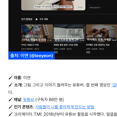
🖌️
이름
: 이연
🖌️
소개
: 그림 그리고 이야기 들려주는 유튜버. 열 번째 영상인
‘
다.
🖌️
채널
:
유튜브
(구독자 86만 명)
🖌️
인기 콘텐츠
:
사람들이 나를 좋아하게 만드는 방법
🖌️ 크리에이터 TMI: 2018년부터 유튜브 활동을 시작했다. 얼