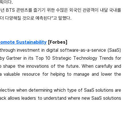
계획이다.
주년 BTS 콘텐츠를 즐기기 위한 수많은 외국인 관광객이 내달 국내를
 더 다양해질 것으로 예측된다"고 말했다.
omote Sustainability
[Forbes]
hrough investment in digital software-as-a-service (SaaS)
 by Gartner in its Top 10 Strategic Technology Trends for
lp shape the innovations of the future. When carefully and
 a valuable resource for helping to manage and lower the
selective when determining which type of SaaS solutions are
stack allows leaders to understand where new SaaS solutions