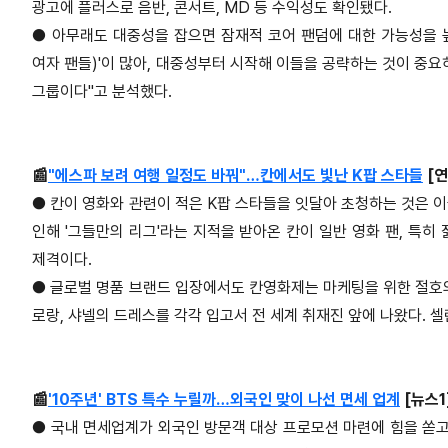
광고에 플러스로 음반, 콘서트, MD 등 수익성도 확인됐다.
●
아무래도 대중성을 잡으면 잠재적 코어 팬덤에 대한 가능성을 높
여자 팬들)'이 많아, 대중성부터 시작해 이들을 공략하는 것이 중요하
그룹이다"고 분석했다.
📰
"에스파 보려 여행 일정도 바꿔"…칸에서도 빛난 K팝 스타들
[연
●
칸이 영화와 관련이 적은 K팝 스타들을 잇달아 초청하는 것은 
인해 '그들만의 리그'라는 지적을 받아온 칸이 일반 영화 팬, 특히
제격이다.
●
글로벌 명품 브랜드 입장에서도 칸영화제는 마케팅을 위한 절호
로랑, 샤넬의 드레스를 각각 입고서 전 세계 취재진 앞에 나왔다. 셀
📰
'10주년' BTS 특수 누릴까…외국인 맞이 나선 면세 업계
[뉴스1
●
국내 면세업계가 외국인 방문객 대상 프로모션 마련에 힘을 쏟고 