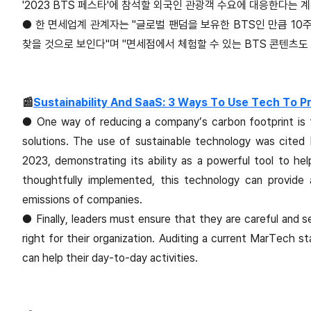
'2023 BTS 페스타'에 참석할 외국인 관광객 수요에 대응한다는 
●
한 면세업계 관계자는 "글로벌 팬덤을 보유한 BTS인 만큼 10
찾을 것으로 보인다"며 "면세점에서 체험할 수 있는 BTS 콘텐츠도
📰
Sustainability And SaaS: 3 Ways To Use Tech To Pr
●
One way of reducing a company’s carbon footprint is t
solutions. The use of sustainable technology was cited
2023, demonstrating its ability as a powerful tool to he
thoughtfully implemented, this technology can provide
emissions of companies.
●
Finally, leaders must ensure that they are careful and 
right for their organization. Auditing a current MarTech 
can help their day-to-day activities.