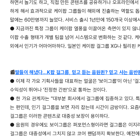
하면서 놀기도 하고, 직접 만든 콘텐츠를 공유하거나 오프라인에서 
하게 해서 효과적으로 케이팝 그룹들이 해외에 진출하는 역할도 돕는다
말에는 60만명까지 늘었다. 서비스 출시 1년만에 150개국 이상에서
●
지금까진 특정 그룹이 케이팝 열풍을 이끌어온 측면이 있지 않나.
이팝 수출 형태가 개별 팀을 넘어 시스템으로 변화하는 것 같다. 
외에서 인기가 어마어마하다. 일본인 케이팝 걸그룹 XG나 필리핀 케
📰
딸들이 해냈다…K팝 걸그룹, 믿고 듣는 음원퀸? 믿고 사는 음반
●
이제 각 가요 기획사들을 대표하는 얼굴은 '보이그룹'이 아닌 '
수익성이 뛰어나 '진정한 간판'으로 통하는 것이다.
●
한 가요 관계자는 "대부분 회사에서 걸그룹에 집중하고 있다. 
는 편인데, 인기 걸그룹을 보면 자리 잡는데 시간이 금방이다. 요
걸그룹은 이러한 콘텐츠로 대중성 보장이 용이하다.
●
음원의 경우에도 보이그룹은 퍼포먼스형이라면 걸그룹은 이지리스
걸그룹은 대중성에서 그치지 않고 코어 팬덤까지 확보한다. 예전에