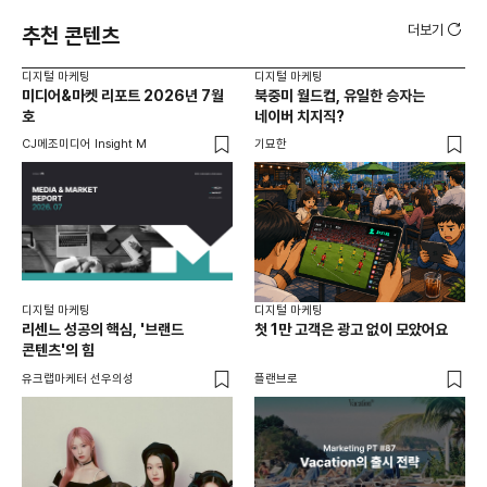
더보기
추천 콘텐츠
디지털 마케팅
디지털 마케팅
디지
미디어&마켓 리포트 2026년 7월
북중미 월드컵, 유일한 승자는
브
호
네이버 치지직?
팬
CJ메조미디어 Insight M
기묘한
유크
디지털 마케팅
디지털 마케팅
리센느 성공의 핵심, '브랜드
첫 1만 고객은 광고 없이 모았어요
콘텐츠'의 힘
유크랩마케터 선우의성
플랜브로
디지
AI
쇼핑