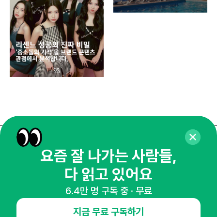
똑똑
매주 화요일 아침,
요즘 잘 나가는 사람들,
마케팅 감각을 깨워 드릴게요!
다 읽고 있어요
65,043명의 마케터를 성장시키는 뉴스레터
6.4만 명 구독 중 · 무료
뉴스레터 구독하기
지금 무료 구독하기