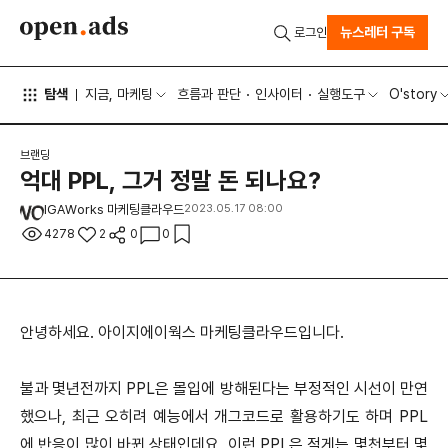
뉴스레터 구독
로그인
탐색
지금, 마케팅
흐름과 판단
인사이터
실행도구
O'story
브랜딩
억대 PPL, 그거 정말 돈 되나요?
IGAWorks 마케팅클라우드
2023.05.17 08:00
4278
2
0
0
안녕하세요. 아이지에이웍스 마케팅클라우드입니다.
불과 몇년전까지 PPL은 몰입에 방해된다는 부정적인 시선이 만연
했으나,
최근 오히려 예능에서 개그코드로 활용하기도 하며 PPL
에 반응이 많이 바뀐 상태인데요,
이런 PPL은 적게는 몇천부터 몇