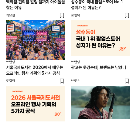
백화점·편의점·알람 앱까지 아이돌을
성수동이 국내 팝업스토어 No.1
10
찾는 이유
성지가 된 이유는?
마
기묘한
로컬덕
플랜
브랜딩
브랜딩
서울국제도서전 2026에서 배우는
광고는 웃겼는데, 브랜드는 남았나
오프라인 행사 기획의 5가지 공식
로컬덕
브루스
브랜
매년
주민
기
로컬