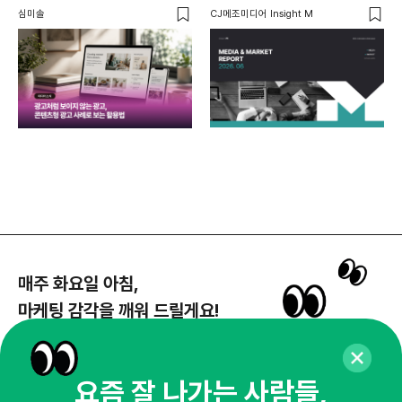
꾸밈
심미솔
CJ메조미디어 Insight M
DM
함께
각
매주 화요일 아침,
마케팅 감각을 깨워 드릴게요!
65,043명의 마케터를 성장시키는 뉴스레터
뉴스레터 구독하기
요즘 잘 나가는 사람들,