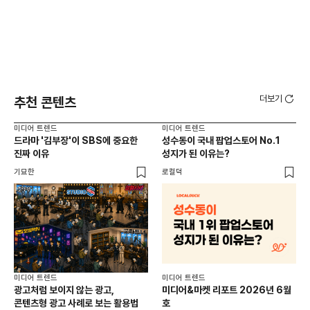
더보기
추천 콘텐츠
미디어 트렌드
미디어 트렌드
미디
드라마 '김부장'이 SBS에 중요한
성수동이 국내 팝업스토어 No.1
요
진짜 이유
성지가 된 이유는?
않습
유튜
기묘한
로컬덕
유광
미디어 트렌드
미디어 트렌드
미디
광고처럼 보이지 않는 광고,
미디어&마켓 리포트 2026년 6월
연령
콘텐츠형 광고 사례로 보는 활용법
호
타