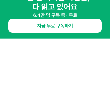
다 읽고 있어요
6.4만 명 구독 중 · 무료
NHN AD
지금 무료 구독하기
오픈애즈란
공지사항
제휴문의
인사이터 신청
뉴스레터
광고안내
경기도 성남시 분당구 대왕판교로645번길 16
대표 : 심도섭
사업자등록번호 : 144-81-27690(
사업자정보확인
)
통신판매업신고번호 : 2014-경기성남-1023
호스팅서비스사업자 : 오픈애즈
서비스•광고 문의 :
1800-2198
이메일 :
openads@openads.co.kr
이용약관
개인정보처리방침
instagram
thread
kakaotalk