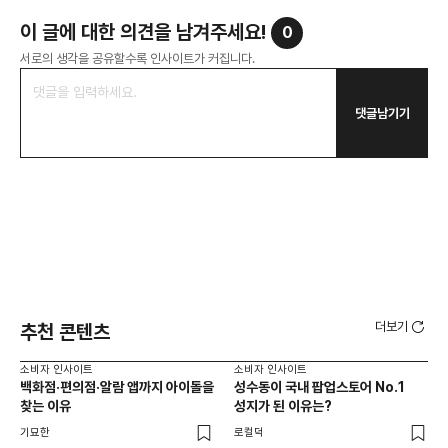
이 글에 대한 의견을 남겨주세요!
0
서로의 생각을 공유할수록 인사이트가 커집니다.
댓글남기기
더보기
추천 콘텐츠
소비자 인사이트
소비자 인사이트
소비
백화점·편의점·알람 앱까지 아이돌을
성수동이 국내 팝업스토어 No.1
외국
찾는 이유
성지가 된 이유는?
남
이
기묘한
로컬덕
썸트