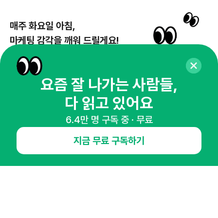
매주 화요일 아침,
마케팅 감각을 깨워 드릴게요!
65,043명의 마케터를 성장시키는 뉴스레터
뉴스레터 구독하기
요즘 잘 나가는 사람들,
다 읽고 있어요
6.4만 명 구독 중 · 무료
NHN AD
지금 무료 구독하기
오픈애즈란
공지사항
제휴문의
인사이터 신청
뉴스레터
광고안내
경기도 성남시 분당구 대왕판교로645번길 16
대표 : 심도섭
사업자등록번호 : 144-81-27690(
사업자정보확인
)
통신판매업신고번호 : 2014-경기성남-1023