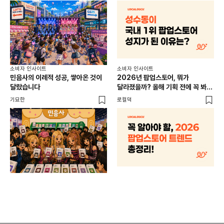
소비
소비자 인사이트
소비자 인사이트
CR
민음사의 이례적 성공, 쌓아온 것이
2026년 팝업스토어, 뭐가
개
달랐습니다
달라졌을까? 올해 기획 전에 꼭 봐야
할 트렌드 4가지
DX
기묘한
로컬덕