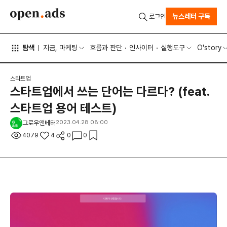
뉴스레터 구독
로그인
탐색
지금, 마케팅
흐름과 판단
인사이터
실행도구
O'story
스타트업
스타트업에서 쓰는 단어는 다르다? (feat.
스타트업 용어 테스트)
그로우앤베터
2023.04.28 08:00
4079
4
0
0