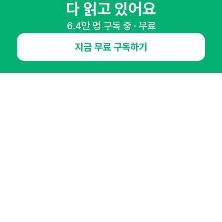
다 읽고 있어요
6.4만 명 구독 중 · 무료
NHN AD
지금 무료 구독하기
오픈애즈란
공지사항
제휴문의
인사이터 신청
뉴스레터
광고안내
경기도 성남시 분당구 대왕판교로645번길 16
대표 : 심도섭
사업자등록번호 : 144-81-27690(
사업자정보확인
)
통신판매업신고번호 : 2014-경기성남-1023
호스팅서비스사업자 : 오픈애즈
서비스•광고 문의 :
1800-2198
이메일 :
openads@openads.co.kr
이용약관
개인정보처리방침
instagram
thread
kakaotalk