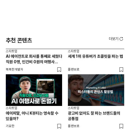
더보기
추천 콘텐츠
스타트업
스타트업
스타
AI 에이전트로 회사를 통째로 세웠다
세계 1위 유튜버가 초콜릿을 파는 법
10
직원 0명, 인건비 0원의 여행사
마
제작기
똑똑한개발자
플랜브로
플랜
스타트업
스타트업
스타
에이피알, 아니 K뷰티는 영속할 수
광고비 없이도 잘 파는 브랜드들의
첫 
있을까?
공통점
기묘한
플랜브로
플랜