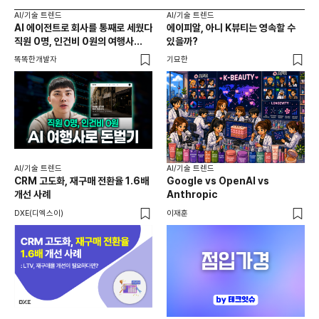
AI/기술 트렌드
AI/기술 트렌드
AI
AI 에이전트로 회사를 통째로 세웠다
에이피알, 아니 K뷰티는 영속할 수
20
직원 0명, 인건비 0원의 여행사
있을까?
다시
제작기
가
똑똑한개발자
기묘한
크리
AI
AI
AI/기술 트렌드
AI/기술 트렌드
채널
CRM 고도화, 재구매 전환율 1.6배
Google vs OpenAI vs
두툼
개선 사례
Anthropic
AI
DXE(디엑스이)
이재훈