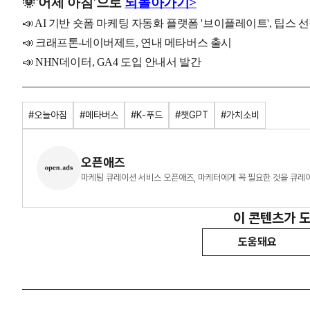
🌞
'
어제
아침'으로
되돌아가기>
📣 AI 기반 숏폼 마케팅 자동화 플랫폼 '브이플레이트', 팁스 
📣 크래프톤-네이버제트, 연내 메타버스 출시
📣 NHN데이터, GA4 도입 안내서 발간
#오늘아침
#메타버스
#K-푸드
#챗GPT
#가치소비
오픈애즈
마케팅 큐레이션 서비스 오픈애즈, 마케터에게 꼭 필요한 것을 큐레
이 콘텐츠가 
도움돼요